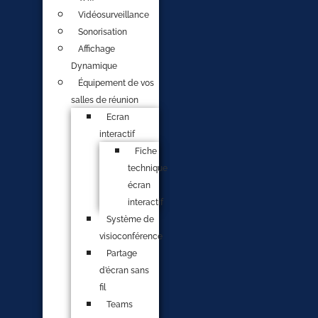
Vidéosurveillance
Sonorisation
Affichage
Dynamique
Équipement de vos
salles de réunion
Ecran
interactif
Fiche
technique
écran
interactif
Système de
visioconférence
Partage
d’écran sans
fil
Teams