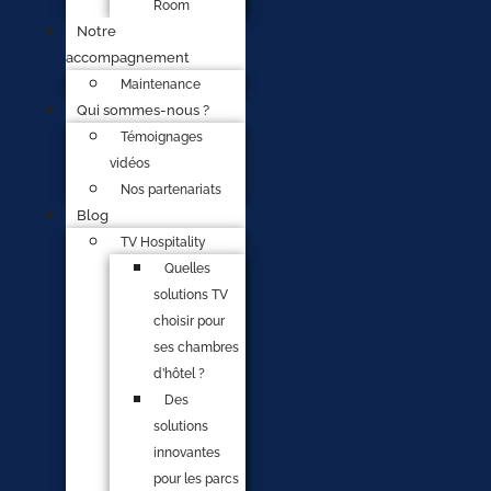
Room
Notre
accompagnement
Maintenance
Qui sommes-nous ?
Témoignages
vidéos
Nos partenariats
Blog
TV Hospitality
Quelles
solutions TV
choisir pour
ses chambres
d’hôtel ?
Des
solutions
innovantes
pour les parcs