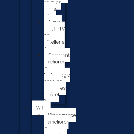
pour les
parcs
TV
A quoi
sert l’IPTV
en
hôtellerie
?
Comment
améliorer
la
technologie
dans les
chambres
d’hôtel
?
Wifi
L’importance
d’améliorer
la