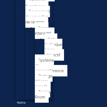
Affichage
Dynamique
Équipement
de vos salles
de réunion
Ecran
interactif
Fiche
technique
écran
interactif
Système
de
visioconférence
Partage
d’écran
sans fil
Teams
Room
Notre