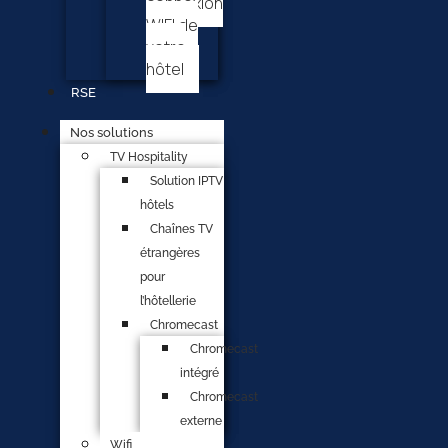
connexion
WIFI de
votre
hôtel
RSE
Nos solutions
TV Hospitality
Solution IPTV
hôtels
Chaînes TV
étrangères
pour
l’hôtellerie
Chromecast
Chromecast
intégré
Chromecast
externe
Wifi