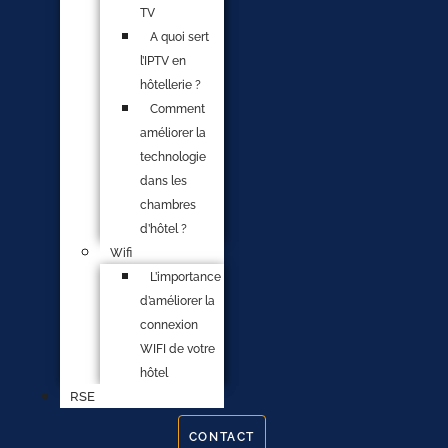
TV
A quoi sert
l’IPTV en
hôtellerie ?
Comment
améliorer la
technologie
dans les
chambres
d’hôtel ?
Wifi
L’importance
d’améliorer la
connexion
WIFI de votre
hôtel
RSE
CONTACT