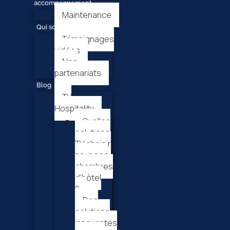
accompagnement
Maintenance
Qui sommes-nous ?
Témoignages
vidéos
Nos
partenariats
Blog
TV
Hospitality
Quelles
solutions
TV choisir
pour ses
chambres
d’hôtel
?
Des
solutions
innovantes