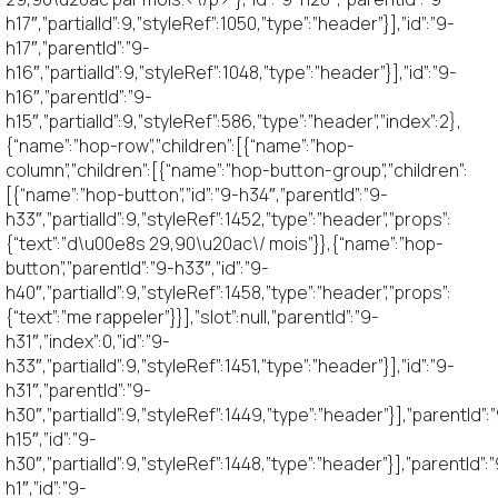
h17″,”partialId”:9,”styleRef”:1050,”type”:”header”}],”id”:”9-
h17″,”parentId”:”9-
h16″,”partialId”:9,”styleRef”:1048,”type”:”header”}],”id”:”9-
h16″,”parentId”:”9-
h15″,”partialId”:9,”styleRef”:586,”type”:”header”,”index”:2},
{“name”:”hop-row”,”children”:[{“name”:”hop-
column”,”children”:[{“name”:”hop-button-group”,”children”:
[{“name”:”hop-button”,”id”:”9-h34″,”parentId”:”9-
h33″,”partialId”:9,”styleRef”:1452,”type”:”header”,”props”:
{“text”:”d\u00e8s 29,90\u20ac\/ mois”}},{“name”:”hop-
button”,”parentId”:”9-h33″,”id”:”9-
h40″,”partialId”:9,”styleRef”:1458,”type”:”header”,”props”:
{“text”:”me rappeler”}}],”slot”:null,”parentId”:”9-
h31″,”index”:0,”id”:”9-
h33″,”partialId”:9,”styleRef”:1451,”type”:”header”}],”id”:”9-
h31″,”parentId”:”9-
h30″,”partialId”:9,”styleRef”:1449,”type”:”header”}],”parentId”:
h15″,”id”:”9-
h30″,”partialId”:9,”styleRef”:1448,”type”:”header”}],”parentId”:
h1″,”id”:”9-