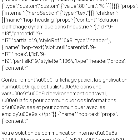
{“type”:”custom”,”custom”:{“value”:80,”unit”:”%”}}}}}}},”props”:
{“internal”:{“heroSection”:{“type”:”text”}}},”children”:
[{“name”:”hop-heading”,”props”:{“content”:”Solution
d’affichage dynamique dans l’industrie ? “},”id”:”9-
h18″,”parentId”:”9-
h17″,”partialId”:9,”styleRef”:1049,”type”:”header”},
{“name”:”hop-text”,”slot”:null,”parentId”:”9-
h17″,”index”:1,”id”:”9-
h19″,”partialId”:9,”styleRef”:1064,”type”:”header”,”props”:
{“content”:”
Contrairement \u00e0 l’affichage papier, la signalisation
num\u00e9rique est utilis\u00e9e dans une
vari\u00e9t\u00e9 d’environnement de travail,
\u00e0 la fois pour communiquer des informations
pr\u00e9cises et pour communiquer avec les
employ\u00e9s.<\/p>“}},{“name”:”hop-text”,”props”:
{“content”:”
Votre solution de communication interne d\u00e8s
29,90\u20ac par mois.<\/p>“},”id”:”9-h20″,”parentId”:”9-