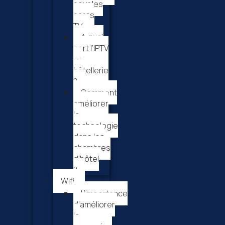
pour les
parcs
TV
A quoi
sert l’IPTV
en
hôtellerie
?
Comment
améliorer
la
technologie
dans les
chambres
d’hôtel
?
Wifi
L’importance
d’améliorer
la