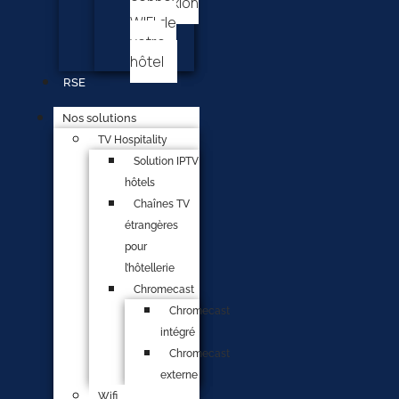
connexion
WIFI de
votre
hôtel
RSE
Nos solutions
TV Hospitality
Solution IPTV
hôtels
Chaînes TV
étrangères
pour
l’hôtellerie
Chromecast
Chromecast
intégré
Chromecast
externe
Wifi