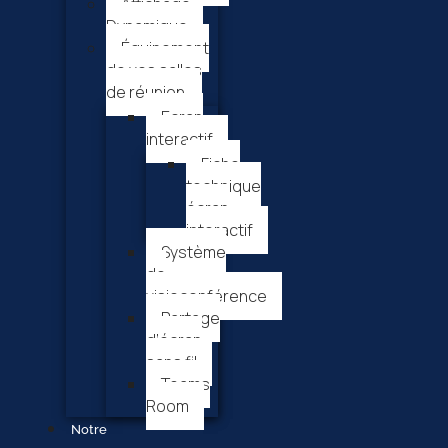
Affichage
Dynamique
Équipement
de vos salles
de réunion
Ecran
interactif
Fiche
technique
écran
interactif
Système
de
visioconférence
Partage
d’écran
sans fil
Teams
Room
Notre