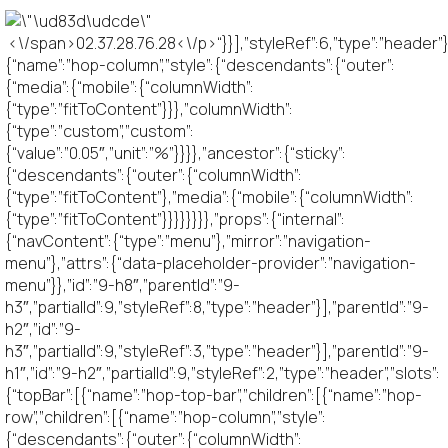
<\/span>02.37.28.76.28<\/p>“}}],”styleRef”:6,”type”:”header”}
{“name”:”hop-column”,”style”:{“descendants”:{“outer”:
{“media”:{“mobile”:{“columnWidth”:
{“type”:”fitToContent”}}},”columnWidth”:
{“type”:”custom”,”custom”:
{“value”:”0.05″,”unit”:”%”}}}},”ancestor”:{“sticky”:
{“descendants”:{“outer”:{“columnWidth”:
{“type”:”fitToContent”},”media”:{“mobile”:{“columnWidth”:
{“type”:”fitToContent”}}}}}}}},”props”:{“internal”:
{“navContent”:{“type”:”menu”},”mirror”:”navigation-
menu”},”attrs”:{“data-placeholder-provider”:”navigation-
menu”}},”id”:”9-h8″,”parentId”:”9-
h3″,”partialId”:9,”styleRef”:8,”type”:”header”}],”parentId”:”9-
h2″,”id”:”9-
h3″,”partialId”:9,”styleRef”:3,”type”:”header”}],”parentId”:”9-
h1″,”id”:”9-h2″,”partialId”:9,”styleRef”:2,”type”:”header”,”slots”:
{“topBar”:[{“name”:”hop-top-bar”,”children”:[{“name”:”hop-
row”,”children”:[{“name”:”hop-column”,”style”:
{“descendants”:{“outer”:{“columnWidth”: