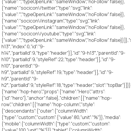
{“value”:””,”typeOpenLink”:”sameWindow”,”noFollow”:false}},
{“name”:”socicon\/twitter”,”type”:”svg”,”link”:
{“value”:””,”typeOpenLink”:”sameWindow”,”noFollow”:false}},
{“name”:”socicon\/instagram”,”type”:”svg”,”link”:
{“value”:””,”typeOpenLink”:”sameWindow”,”noFollow”:false}},
{“name”:”socicon\/youtube”,”type”:”svg”,”link”:
{“value”:””,”typeOpenLink”:”sameWindow”,”noFollow”:false}}]},”st
h13″,”index”:0,”id”:”9-
h14″,”partialId”:9,”type”:”header”}],”id”:”9-h13″,”parentId”:”9-
h10″,”partialId”:9,”styleRef”:22,”type”:”header”}],”id”:”9-
h10″,”parentId”:”9-
h9″,”partialId”:9,”styleRef”:19,”type”:”header”}],”id”:”9-
h9″,”parentId”:”9-
h2″,”partialId”:9,”styleRef”:18,”type”:”header”,”slot”:”topBar”}]}}
{“name”:”hop-hero”,”props”:{“name”:”Hero”,”attrs”:
{“id”:”hero”},”anchor”:false},”children”:[{“name”:”hop-
row”,”children”:[{“name”:”hop-column”,”style”:
{“descendants”:{“outer”:{“columnWidth”:
{“type”:”custom”,”custom”:{“value”:80,”unit”:”%”}},”media”:
{“mobile”:{“columnWidth”:{“type”:”custom”,”custom”:
{“value”:100,”unit”:”%”}}},”tablet”:{“columnWidth”: