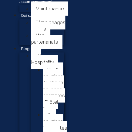
accompagnement
Maintenance
Qui sommes-nous ?
Témoignages
vidéos
Nos
partenariats
Blog
TV
Hospitality
Quelles
solutions
TV choisir
pour ses
chambres
d’hôtel
?
Des
solutions
innovantes