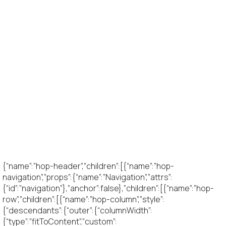
challenge
solution
result
challenge
solution
result
{“name”:”hop-header”,”children”:[{“name”:”hop-
navigation”,”props”:{“name”:”Navigation”,”attrs”:
{“id”:”navigation”},”anchor”:false},”children”:[{“name”:”hop-
row”,”children”:[{“name”:”hop-column”,”style”:
{“descendants”:{“outer”:{“columnWidth”:
{“type”:”fitToContent”,”custom”: