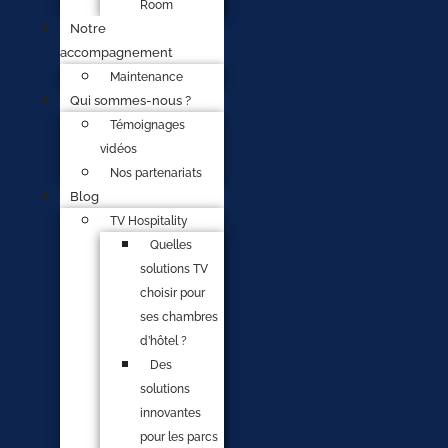
Room
Notre
accompagnement
Maintenance
Qui sommes-nous ?
Témoignages
vidéos
Nos partenariats
Blog
TV Hospitality
Quelles
solutions TV
choisir pour
ses chambres
d’hôtel ?
Des
solutions
innovantes
pour les parcs