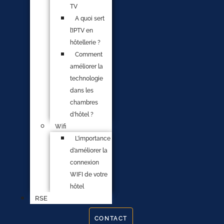
TV
A quoi sert
l’IPTV en
hôtellerie ?
Comment
améliorer la
technologie
dans les
chambres
d’hôtel ?
Wifi
L’importance
d’améliorer la
connexion
WIFI de votre
hôtel
RSE
CONTACT