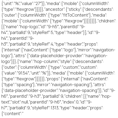
{“unit”:”%”,”value”:”27″}},”media”:{“mobile”:{“columnWidth”:
{“type”:”flexgrow”}}}}},”ancestor”:{“sticky”:{“descendants”:
{“outer”:{“columnWidth”:{“type”:”fitToContent”},”media”:
{“mobile”:{“columnWidth”:{“type”:”flexgrow”}}}}}}}},”children”:
[{“name”:”hop-logo”,”id”:”9-h5″,”parentId”:”9-
h4″,”partialId”:9,”styleRef”:5,”type”:”header”}],”id”:”9-
h4″,”parentId”:”9-
h3″,”partialId”:9,”styleRef”:4,”type”:”header”,”props”:
{“internal”:{“navContent”:{“type”:”logo”},”mirror”:”navigation-
logo”},”attrs”:{“data-placeholder-provider”:”navigation-
logo”}}},{“name”:”hop-column”,”style”:{“descendants”:
{“outer”:{“columnWidth”:{“type”:”custom”,”custom”:
{“value”:”91.54″,”unit”:”%”}},”media”:{“mobile”:{“columnWidth”:
{“type”:”flexgrow”}}}}}},”props”:{“internal”:{“navContent”:
{“type”:”spacing”},”mirror”:”navigation-spacing”},”attrs”:
{“data-placeholder-provider”:”navigation-spacing”}},”id”:”9-
h6″,”parentId”:”9-h3″,”partialId”:9,”children”:[{“name”:”hop-
text”,”slot”:null,”parentId”:”9-h6″,”index”:0,”id”:”9-
h7″,”partialId”:9,”styleRef”:1313,”type”:”header”,”props”:
{“content”:”