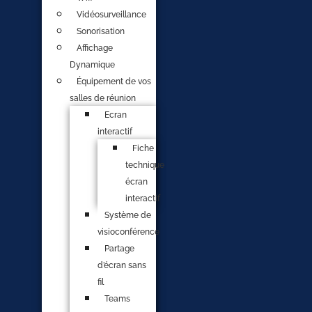
Vidéosurveillance
Sonorisation
Affichage
Dynamique
Équipement de vos
salles de réunion
Ecran
interactif
Fiche
technique
écran
interactif
Système de
visioconférence
Partage
d’écran sans
fil
Teams