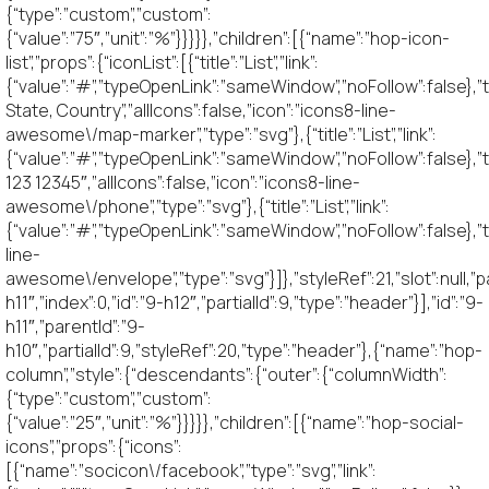
{“type”:”custom”,”custom”:
{“value”:”75″,”unit”:”%”}}}}},”children”:[{“name”:”hop-icon-
list”,”props”:{“iconList”:[{“title”:”List”,”link”:
{“value”:”#”,”typeOpenLink”:”sameWindow”,”noFollow”:false},”t
State, Country”,”allIcons”:false,”icon”:”icons8-line-
awesome\/map-marker”,”type”:”svg”},{“title”:”List”,”link”:
{“value”:”#”,”typeOpenLink”:”sameWindow”,”noFollow”:false},”t
123 12345″,”allIcons”:false,”icon”:”icons8-line-
awesome\/phone”,”type”:”svg”},{“title”:”List”,”link”:
{“value”:”#”,”typeOpenLink”:”sameWindow”,”noFollow”:false},”te
line-
awesome\/envelope”,”type”:”svg”}]},”styleRef”:21,”slot”:null,”p
h11″,”index”:0,”id”:”9-h12″,”partialId”:9,”type”:”header”}],”id”:”9-
h11″,”parentId”:”9-
h10″,”partialId”:9,”styleRef”:20,”type”:”header”},{“name”:”hop-
column”,”style”:{“descendants”:{“outer”:{“columnWidth”:
{“type”:”custom”,”custom”:
{“value”:”25″,”unit”:”%”}}}}},”children”:[{“name”:”hop-social-
icons”,”props”:{“icons”:
[{“name”:”socicon\/facebook”,”type”:”svg”,”link”: