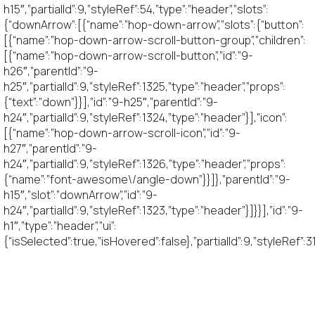
h15″,”partialId”:9,”styleRef”:54,”type”:”header”,”slots”:
{“downArrow”:[{“name”:”hop-down-arrow”,”slots”:{“button”:
[{“name”:”hop-down-arrow-scroll-button-group”,”children”:
[{“name”:”hop-down-arrow-scroll-button”,”id”:”9-
h26″,”parentId”:”9-
h25″,”partialId”:9,”styleRef”:1325,”type”:”header”,”props”:
{“text”:”down”}}],”id”:”9-h25″,”parentId”:”9-
h24″,”partialId”:9,”styleRef”:1324,”type”:”header”}],”icon”:
[{“name”:”hop-down-arrow-scroll-icon”,”id”:”9-
h27″,”parentId”:”9-
h24″,”partialId”:9,”styleRef”:1326,”type”:”header”,”props”:
{“name”:”font-awesome\/angle-down”}}]},”parentId”:”9-
h15″,”slot”:”downArrow”,”id”:”9-
h24″,”partialId”:9,”styleRef”:1323,”type”:”header”}]}}],”id”:”9-
h1″,”type”:”header”,”ui”:
{“isSelected”:true,”isHovered”:false},”partialId”:9,”styleRef”:3